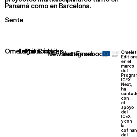
Panamá como en Barcelona.
Sente
Omelette®
Legal
Privacidad
Cookies
Newsletter
Instagram
Facebook
Omelet
Edition
en el
marco
del
Progra
ICEX
Next,
ha
contad
con
el
apoyo
del
ICEX
y con
la
cofinan
del