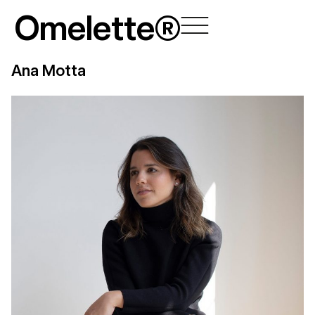
Ir
Omelette®
al
contenido
Ana Motta