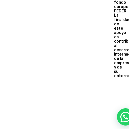
fondo
europe
FEDER.
La
finalid
de
este
apoyo
es
contrib
al
desarro
interna
de la
empres
y de
su
entorn