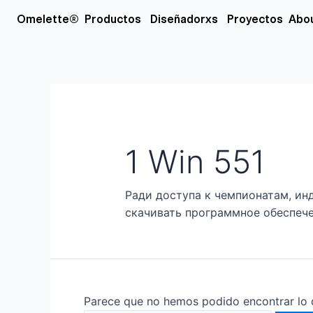
Ir
Buscar
Open Productos
Open Diseñador
Omelette®
Productos
Diseñadorxs
Proyectos
Abo
al
por:
contenido
1 Win 551
Ради доступа к чемпионатам, и
скачивать программное обеспече
Parece que no hemos podido encontrar lo 