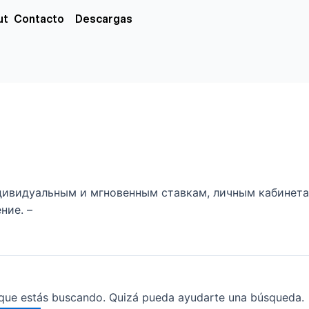
xs
ut
Contacto
Descargas
ндивидуальным и мгновенным ставкам, личным кабинет
ние. –
que estás buscando. Quizá pueda ayudarte una búsqueda.