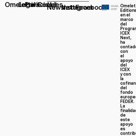
Omelette®
Legal
Privacidad
Cookies
Newsletter
Instagram
Facebook
Omelet
Edition
en el
marco
del
Progra
ICEX
Next,
ha
contad
con
el
apoyo
del
ICEX
y con
la
cofinan
del
fondo
europe
FEDER.
La
finalid
de
este
apoyo
es
contrib