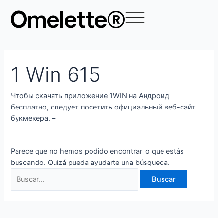
Ir
Buscar
Omelette®
al
por:
contenido
1 Win 615
Чтобы скачать приложение 1WIN на Андроид
бесплатно, следует посетить официальный веб-сайт
букмекера. –
Parece que no hemos podido encontrar lo que estás
buscando. Quizá pueda ayudarte una búsqueda.