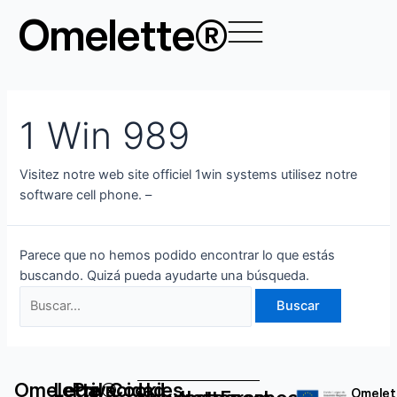
Ir
Buscar
Omelette®
al
por:
contenido
1 Win 989
Visitez notre web site officiel 1win systems utilisez notre
software cell phone. –
Parece que no hemos podido encontrar lo que estás
buscando. Quizá pueda ayudarte una búsqueda.
Omelette®
Legal
Privacidad
Cookies
Omelet