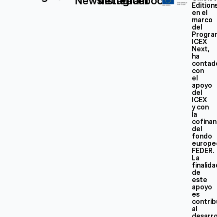
Newsletter
Instagram
Facebook
Edition
en el
marco
del
Progra
ICEX
Next,
ha
contad
con
el
apoyo
del
ICEX
y con
la
cofinan
del
fondo
europe
FEDER.
La
finalid
de
este
apoyo
es
contrib
al
desarro