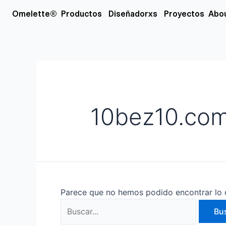
Ir
Buscar
Open Productos
Open Diseñador
Omelette®
Productos
Diseñadorxs
Proyectos
Abo
al
por:
contenido
10bez10.co
Parece que no hemos podido encontrar lo 