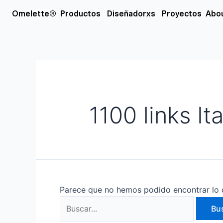
Ir
Buscar
Open Productos
Open Diseñador
Omelette®
Productos
Diseñadorxs
Proyectos
Abo
al
por:
contenido
1100 links It
Parece que no hemos podido encontrar lo 