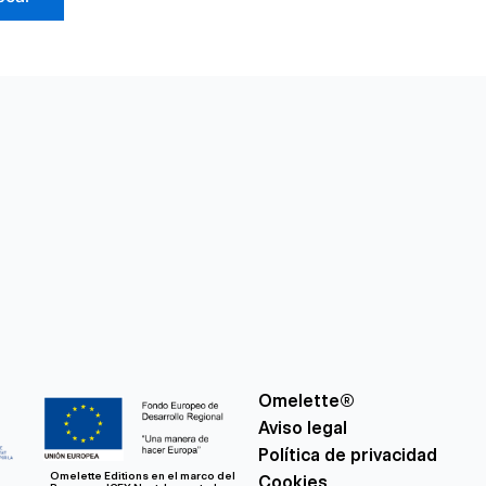
Omelette®
Aviso legal
Política de privacidad
Omelette Editions en el marco del
Cookies