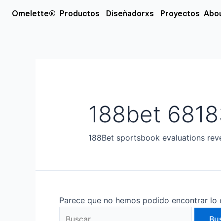
Ir
Buscar
Open Productos
Open Diseñador
Omelette®
Productos
Diseñadorxs
Proyectos
Abo
al
por:
contenido
188bet 6818
188Bet sportsbook evaluations reveal
Parece que no hemos podido encontrar lo 