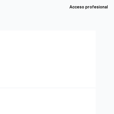
Acceso profesional