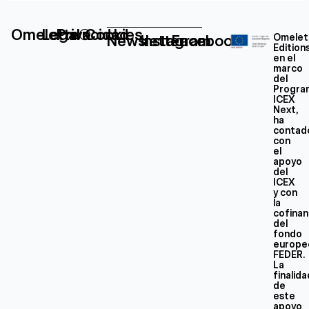
Omelette®
Legal
Privacidad
Cookies
Newsletter
Instagram
Facebook
Omelet
Edition
en el
marco
del
Progra
ICEX
Next,
ha
contad
con
el
apoyo
del
ICEX
y con
la
cofinan
del
fondo
europe
FEDER.
La
finalid
de
este
apoyo