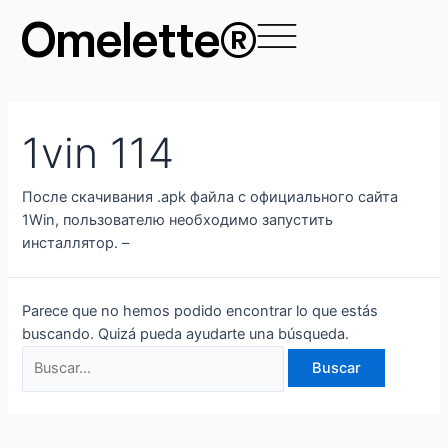
Ir
Buscar
Omelette®
al
por:
contenido
1vin 114
После скачивания .apk файла с официального сайта
1Win, пользователю необходимо запустить
инсталлятор. –
Parece que no hemos podido encontrar lo que estás
buscando. Quizá pueda ayudarte una búsqueda.