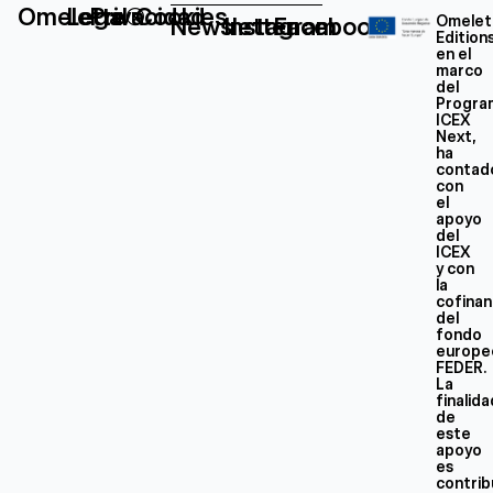
Omelette®
Legal
Privacidad
Cookies
Newsletter
Instagram
Facebook
Omelet
Edition
en el
marco
del
Progra
ICEX
Next,
ha
contad
con
el
apoyo
del
ICEX
y con
la
cofinan
del
fondo
europe
FEDER.
La
finalid
de
este
apoyo
es
contrib