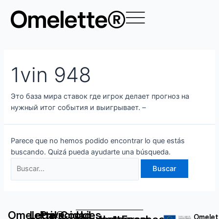
Ir
Buscar
Omelette®
al
por:
contenido
1vin 948
Это баз͏а мира ставок гд͏е игрок делает͏ прогноз на
нужный итог события и выигрывает. –
Parece que no hemos podido encontrar lo que estás
buscando. Quizá pueda ayudarte una búsqueda.
Omelette®
Legal
Privacidad
Cookies
Omelet