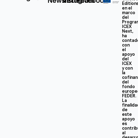
Newsletter
Instagram
Facebook
Edition
en el
marco
del
Progra
ICEX
Next,
ha
contad
con
el
apoyo
del
ICEX
y con
la
cofinan
del
fondo
europe
FEDER.
La
finalid
de
este
apoyo
es
contrib
al
desarro