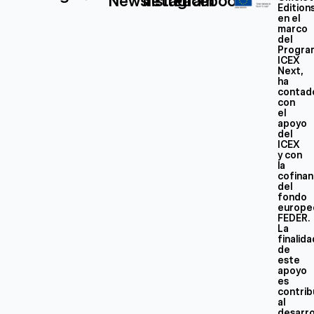
Newsletter
Instagram
Facebook
Edition
en el
marco
del
Progra
ICEX
Next,
ha
contad
con
el
apoyo
del
ICEX
y con
la
cofinan
del
fondo
europe
FEDER.
La
finalid
de
este
apoyo
es
contrib
al
desarro