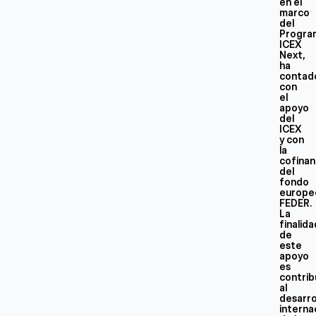
en el
marco
del
Progra
ICEX
Next,
ha
contad
con
el
apoyo
del
ICEX
y con
la
cofinan
del
fondo
europe
FEDER.
La
finalid
de
este
apoyo
es
contrib
al
desarro
interna