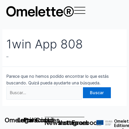
Ir
Buscar
Omelette®
al
por:
contenido
1win App 808
–
Parece que no hemos podido encontrar lo que estás
buscando. Quizá pueda ayudarte una búsqueda.
Omelette®
Legal
Privacidad
Cookies
Newsletter
Instagram
Facebook
Omelet
Edition