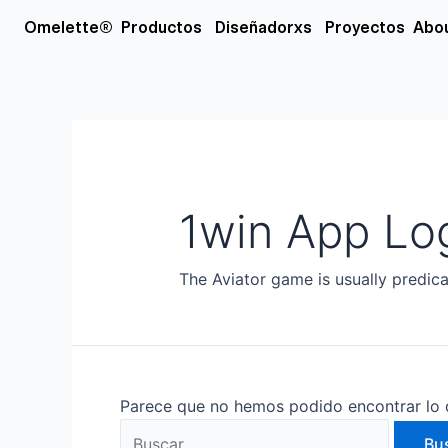
Ir
Buscar
Open Productos
Open Diseñador
Omelette®
Productos
Diseñadorxs
Proyectos
Abo
al
por:
contenido
1win App Lo
The Aviator game is usually predica
Parece que no hemos podido encontrar lo 