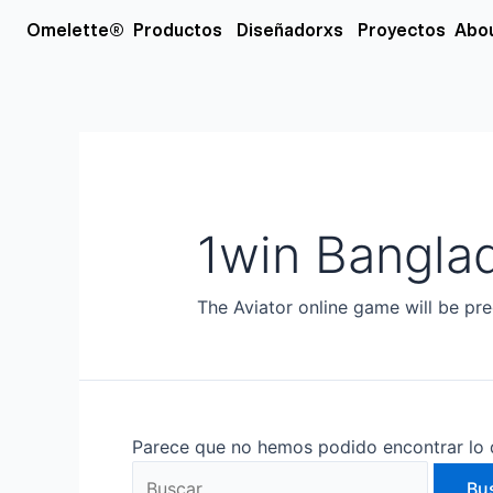
Ir
Buscar
Open Productos
Open Diseñador
Omelette®
Productos
Diseñadorxs
Proyectos
Abo
al
por:
contenido
1win Bangla
The Aviator online game will be pre
Parece que no hemos podido encontrar lo 