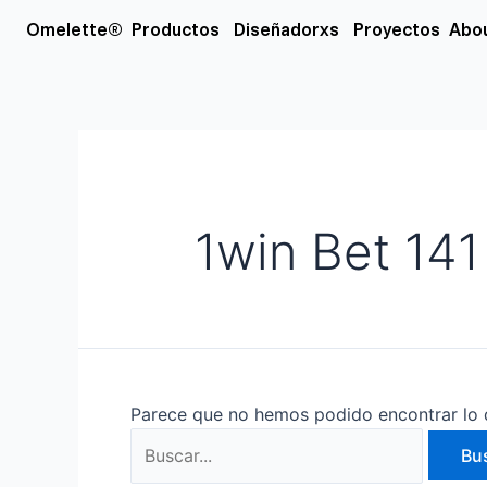
Ir
Buscar
Open Productos
Open Diseñador
Omelette®
Productos
Diseñadorxs
Proyectos
Abo
al
por:
contenido
1win Bet 141
Parece que no hemos podido encontrar lo 