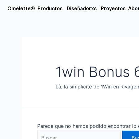
Ir
Buscar
Open Productos
Open Diseñador
Omelette®
Productos
Diseñadorxs
Proyectos
Abo
al
por:
contenido
1win Bonus 
Là, la simplicité de 1Win en Rivage 
Parece que no hemos podido encontrar lo 