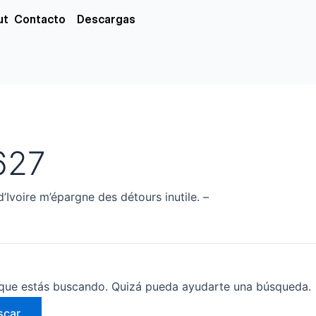
xs
ut
Contacto
Descargas
627
d’Ivoire m’épargne des détours inutile. –
que estás buscando. Quizá pueda ayudarte una búsqueda.