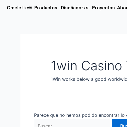
Ir
Buscar
Open Productos
Open Diseñador
Omelette®
Productos
Diseñadorxs
Proyectos
Abo
al
por:
contenido
1win Casino
1Win works below a good worldwid
Parece que no hemos podido encontrar lo 