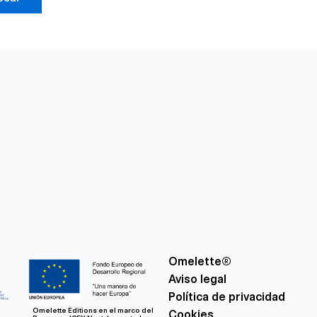
Omelette®
Aviso legal
Política de privacidad
Omelette Editions en el marco del
Cookies