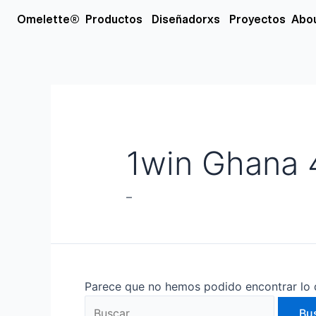
Ir
Buscar
Open Productos
Open Diseñador
Omelette®
Productos
Diseñadorxs
Proyectos
Abo
al
por:
contenido
1win Ghana 
–
Parece que no hemos podido encontrar lo 