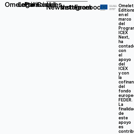
Omelette®
Legal
Privacidad
Cookies
Newsletter
Instagram
Facebook
Omelet
Edition
en el
marco
del
Progra
ICEX
Next,
ha
contad
con
el
apoyo
del
ICEX
y con
la
cofinan
del
fondo
europe
FEDER.
La
finalid
de
este
apoyo
es
contrib