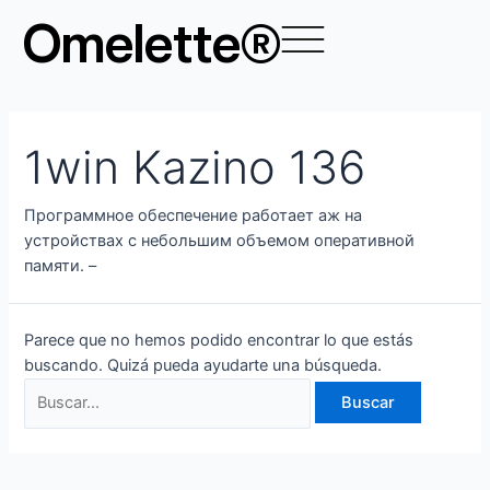
Ir
Buscar
Omelette®
al
por:
contenido
1win Kazino 136
Программное обеспечение работает аж на
устройствах с небольшим объемом оперативной
памяти. –
Parece que no hemos podido encontrar lo que estás
buscando. Quizá pueda ayudarte una búsqueda.