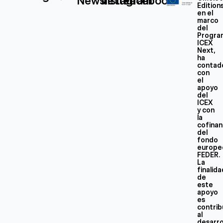
Newsletter
Instagram
Facebook
Edition
en el
marco
del
Progra
ICEX
Next,
ha
contad
con
el
apoyo
del
ICEX
y con
la
cofinan
del
fondo
europe
FEDER.
La
finalid
de
este
apoyo
es
contrib
al
desarro