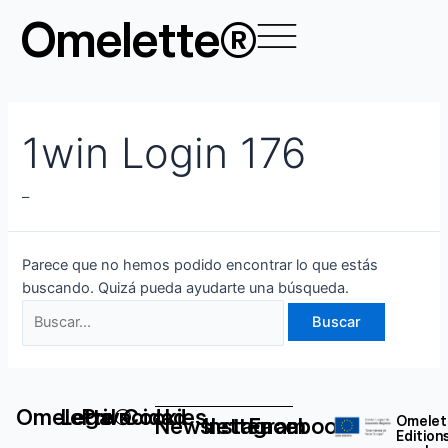
Ir
Buscar
Omelette®
al
por:
contenido
1win Login 176
–
Parece que no hemos podido encontrar lo que estás
buscando. Quizá pueda ayudarte una búsqueda.
Omelette®
Legal
Privacidad
Cookies
Newsletter
Instagram
Facebook
Omelet
Edition