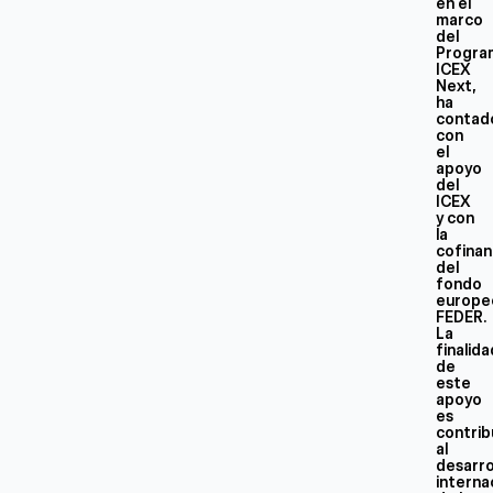
en el
marco
del
Progra
ICEX
Next,
ha
contad
con
el
apoyo
del
ICEX
y con
la
cofinan
del
fondo
europe
FEDER.
La
finalid
de
este
apoyo
es
contrib
al
desarro
interna