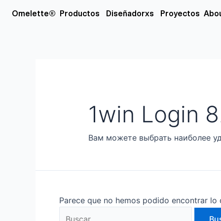
Ir
Buscar
Open Productos
Open Diseñador
Omelette®
Productos
Diseñadorxs
Proyectos
Abo
al
por:
contenido
1win Login 
Вам можете выбрать наиболее уд
Parece que no hemos podido encontrar lo 