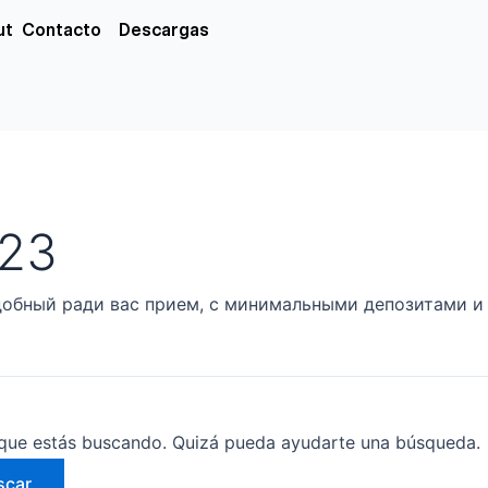
xs
ut
Contacto
Descargas
823
обный ради вас прием, с минимальными депозитами и
que estás buscando. Quizá pueda ayudarte una búsqueda.