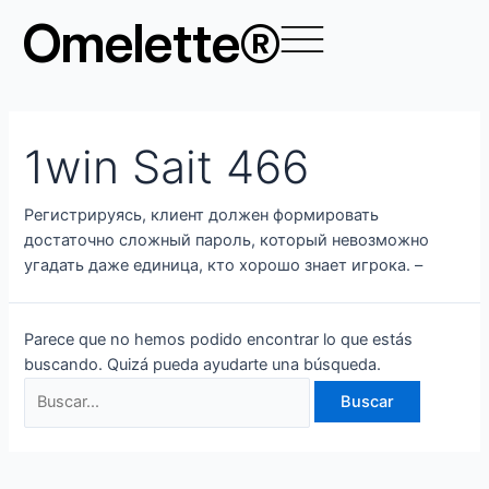
Ir
Buscar
Omelette®
al
por:
contenido
1win Sait 466
Регистрируясь, клиент должен формировать
достаточно сложный пароль, который невозможно
угадать даже единица, кто хорошо знает игрока. –
Parece que no hemos podido encontrar lo que estás
buscando. Quizá pueda ayudarte una búsqueda.