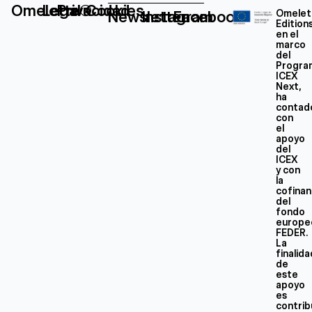
Omelette®
Legal
Privacidad
Cookies
Newsletter
Instagram
Facebook
Omelet
Edition
en el
marco
del
Progra
ICEX
Next,
ha
contad
con
el
apoyo
del
ICEX
y con
la
cofinan
del
fondo
europe
FEDER.
La
finalid
de
este
apoyo
es
contrib