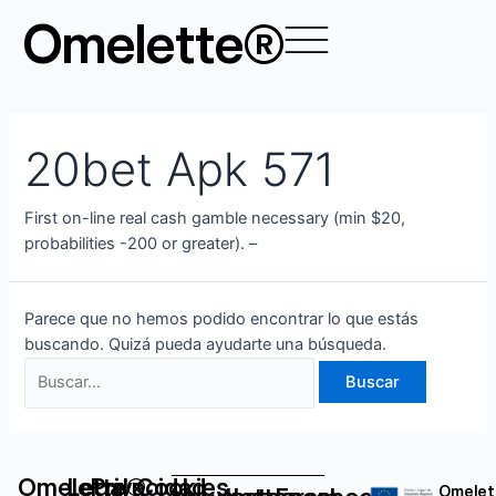
Ir
Buscar
Omelette®
al
por:
contenido
20bet Apk 571
First on-line real cash gamble necessary (min $20,
probabilities -200 or greater). –
Parece que no hemos podido encontrar lo que estás
buscando. Quizá pueda ayudarte una búsqueda.
Omelette®
Legal
Privacidad
Cookies
Omelet