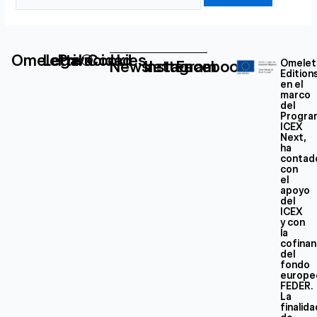
Omelette®
Legal
Privacidad
Cookies
Newsletter
Instagram
Facebook
Omelet
Edition
en el
marco
del
Progra
ICEX
Next,
ha
contad
con
el
apoyo
del
ICEX
y con
la
cofinan
del
fondo
europe
FEDER.
La
finalid