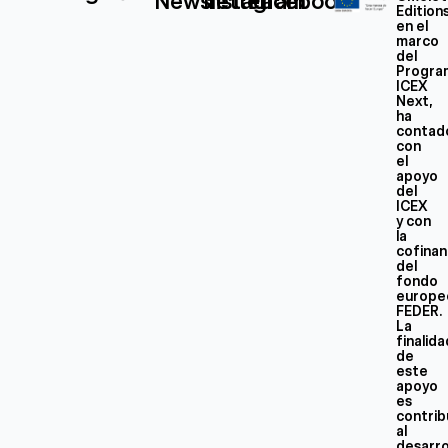
Newsletter
Instagram
Facebook
Edition
en el
marco
del
Progra
ICEX
Next,
ha
contad
con
el
apoyo
del
ICEX
y con
la
cofinan
del
fondo
europe
FEDER.
La
finalid
de
este
apoyo
es
contrib
al
desarro