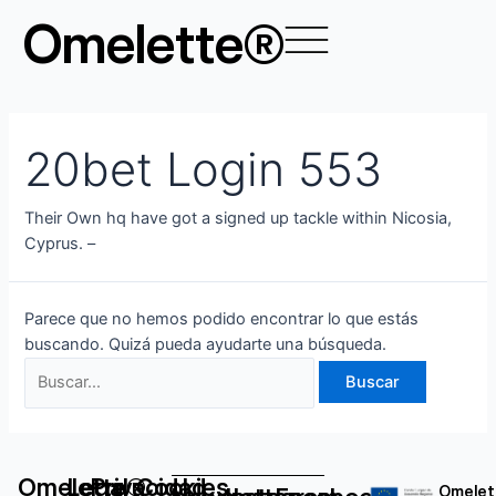
Ir
Buscar
Omelette®
al
por:
contenido
20bet Login 553
Their Own hq have got a signed up tackle within Nicosia,
Cyprus. –
Parece que no hemos podido encontrar lo que estás
buscando. Quizá pueda ayudarte una búsqueda.
Omelette®
Legal
Privacidad
Cookies
Omelet