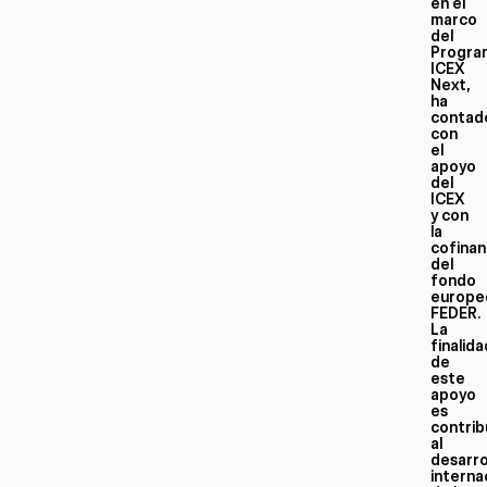
en el
marco
del
Progra
ICEX
Next,
ha
contad
con
el
apoyo
del
ICEX
y con
la
cofinan
del
fondo
europe
FEDER.
La
finalid
de
este
apoyo
es
contrib
al
desarro
interna