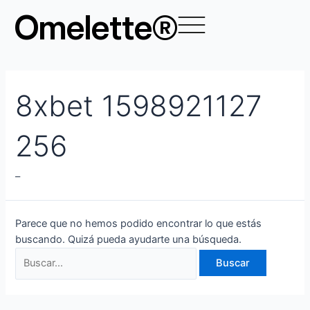
Ir
Buscar
Omelette®
al
por:
contenido
8xbet 1598921127
256
–
Parece que no hemos podido encontrar lo que estás
buscando. Quizá pueda ayudarte una búsqueda.