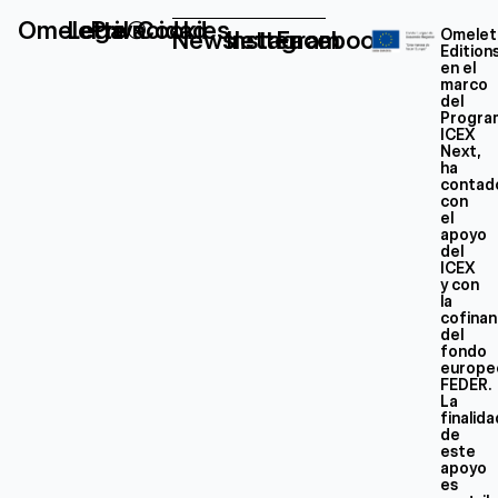
Omelette®
Legal
Privacidad
Cookies
Newsletter
Instagram
Facebook
Omelet
Edition
en el
marco
del
Progra
ICEX
Next,
ha
contad
con
el
apoyo
del
ICEX
y con
la
cofinan
del
fondo
europe
FEDER.
La
finalid
de
este
apoyo
es