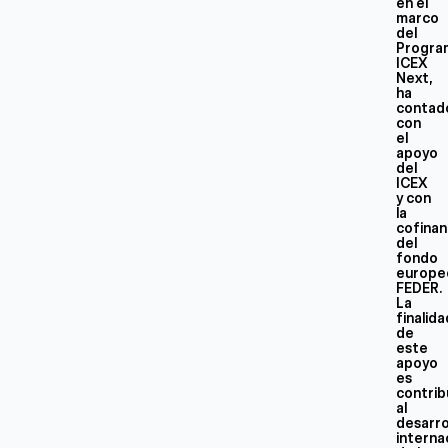
en el
marco
del
Progra
ICEX
Next,
ha
contad
con
el
apoyo
del
ICEX
y con
la
cofinan
del
fondo
europe
FEDER.
La
finalid
de
este
apoyo
es
contrib
al
desarro
interna