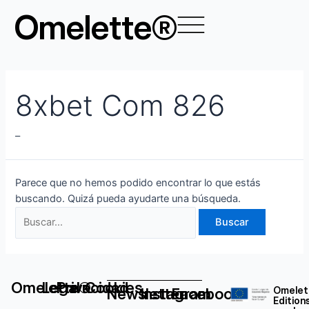
Ir
Buscar
Omelette®
al
por:
contenido
8xbet Com 826
–
Parece que no hemos podido encontrar lo que estás
buscando. Quizá pueda ayudarte una búsqueda.
Omelette®
Legal
Privacidad
Cookies
Newsletter
Instagram
Facebook
Omelet
Edition