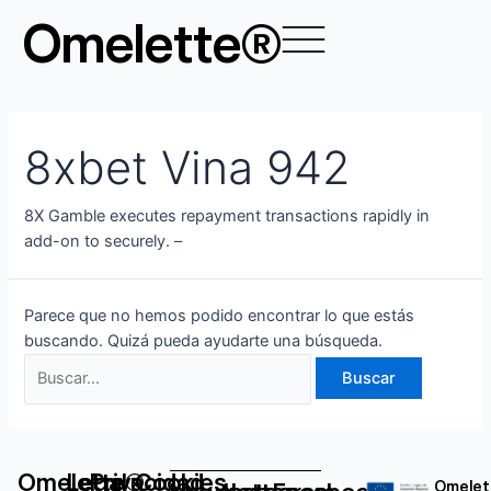
Ir
Buscar
Omelette®
al
por:
contenido
8xbet Vina 942
8X Gamble executes repayment transactions rapidly in
add-on to securely. –
Parece que no hemos podido encontrar lo que estás
buscando. Quizá pueda ayudarte una búsqueda.
Omelette®
Legal
Privacidad
Cookies
Omelet