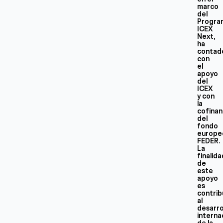
marco
del
Progra
ICEX
Next,
ha
contad
con
el
apoyo
del
ICEX
y con
la
cofinan
del
fondo
europe
FEDER.
La
finalid
de
este
apoyo
es
contrib
al
desarro
interna