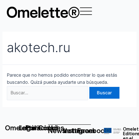
Ir
Buscar
Omelette®
al
por:
contenido
akotech.ru
Parece que no hemos podido encontrar lo que estás
buscando. Quizá pueda ayudarte una búsqueda.
Omelette®
Legal
Privacidad
Cookies
Newsletter
Instagram
Facebook
Omelet
Edition
en el