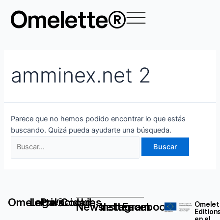
Ir
Buscar
Omelette®
al
por:
contenido
amminex.net 2
Parece que no hemos podido encontrar lo que estás
buscando. Quizá pueda ayudarte una búsqueda.
Omelette®
Legal
Privacidad
Cookies
Newsletter
Instagram
Facebook
Omelet
Edition
en el