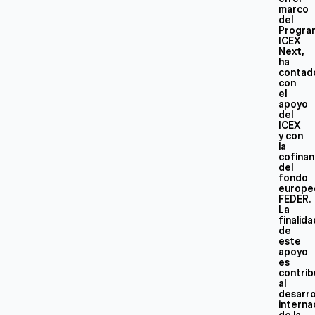
marco
del
Progra
ICEX
Next,
ha
contad
con
el
apoyo
del
ICEX
y con
la
cofinan
del
fondo
europe
FEDER.
La
finalid
de
este
apoyo
es
contrib
al
desarro
interna