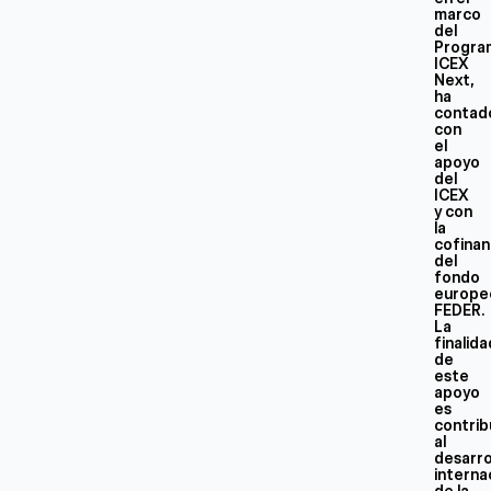
marco
del
Progra
ICEX
Next,
ha
contad
con
el
apoyo
del
ICEX
y con
la
cofinan
del
fondo
europe
FEDER.
La
finalid
de
este
apoyo
es
contrib
al
desarro
interna