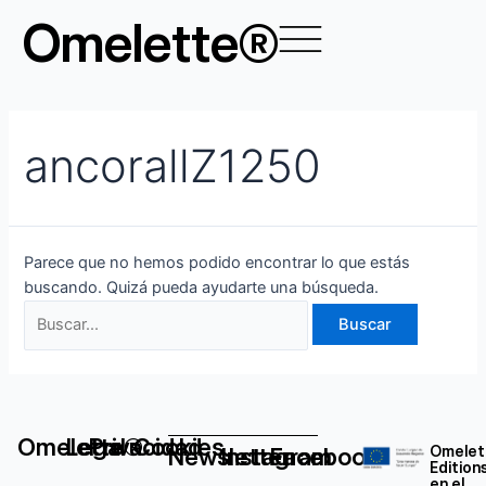
Ir
Buscar
Omelette®
al
por:
contenido
ancorallZ1250
Parece que no hemos podido encontrar lo que estás
buscando. Quizá pueda ayudarte una búsqueda.
Omelette®
Legal
Privacidad
Cookies
Newsletter
Instagram
Facebook
Omelet
Edition
en el