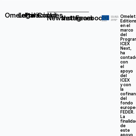
Omelette®
Legal
Privacidad
Cookies
Newsletter
Instagram
Facebook
Omelet
Edition
en el
marco
del
Progra
ICEX
Next,
ha
contad
con
el
apoyo
del
ICEX
y con
la
cofinan
del
fondo
europe
FEDER.
La
finalid
de
este
apoyo