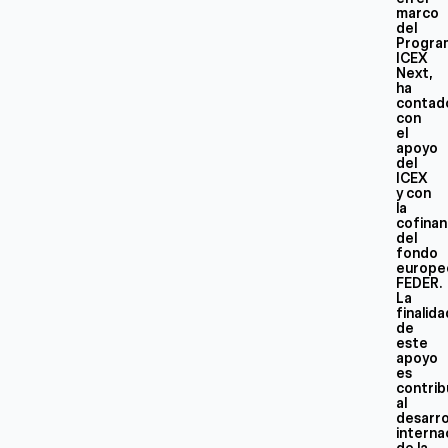
marco
del
Progra
ICEX
Next,
ha
contad
con
el
apoyo
del
ICEX
y con
la
cofinan
del
fondo
europe
FEDER.
La
finalid
de
este
apoyo
es
contrib
al
desarro
interna