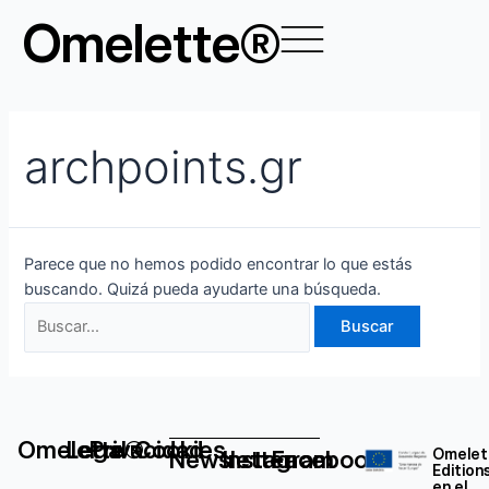
Ir
Buscar
Omelette®
al
por:
contenido
archpoints.gr
Parece que no hemos podido encontrar lo que estás
buscando. Quizá pueda ayudarte una búsqueda.
Omelette®
Legal
Privacidad
Cookies
Newsletter
Instagram
Facebook
Omelet
Edition
en el