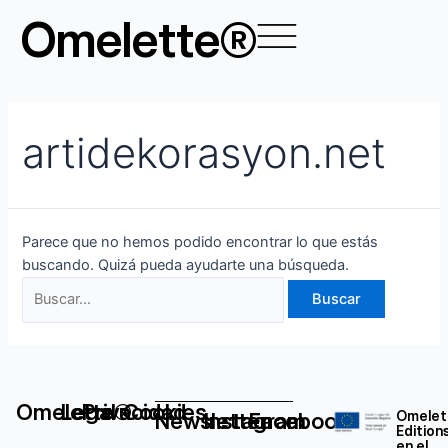
Ir
Buscar
Omelette®
al
por:
contenido
artidekorasyon.net
Parece que no hemos podido encontrar lo que estás
buscando. Quizá pueda ayudarte una búsqueda.
Omelette®
Legal
Privacidad
Cookies
Newsletter
Instagram
Facebook
Omelet
Edition
en el