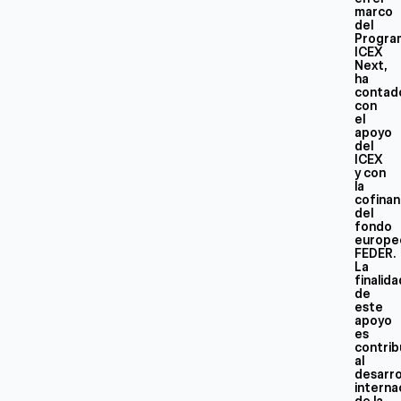
marco
del
Progra
ICEX
Next,
ha
contad
con
el
apoyo
del
ICEX
y con
la
cofinan
del
fondo
europe
FEDER.
La
finalid
de
este
apoyo
es
contrib
al
desarro
interna