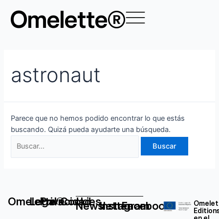
Ir
Buscar
Omelette®
al
por:
contenido
astronaut
Parece que no hemos podido encontrar lo que estás
buscando. Quizá pueda ayudarte una búsqueda.
Omelette®
Legal
Privacidad
Cookies
Newsletter
Instagram
Facebook
Omelet
Edition
en el