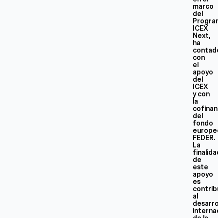
marco
del
Progra
ICEX
Next,
ha
contad
con
el
apoyo
del
ICEX
y con
la
cofinan
del
fondo
europe
FEDER.
La
finalid
de
este
apoyo
es
contrib
al
desarro
interna