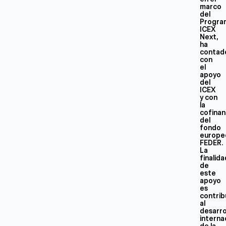
marco
del
Progra
ICEX
Next,
ha
contad
con
el
apoyo
del
ICEX
y con
la
cofinan
del
fondo
europe
FEDER.
La
finalid
de
este
apoyo
es
contrib
al
desarro
interna