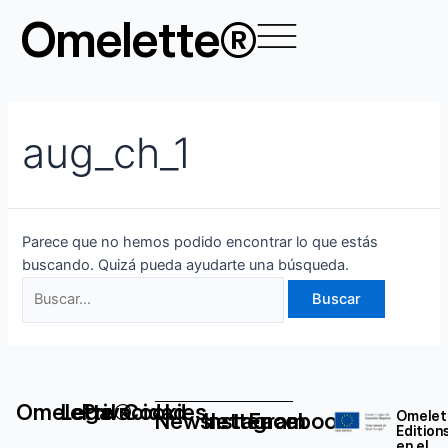
Ir
Buscar
Omelette®
al
por:
contenido
aug_ch_1
Parece que no hemos podido encontrar lo que estás
buscando. Quizá pueda ayudarte una búsqueda.
Omelette®
Legal
Privacidad
Cookies
Newsletter
Instagram
Facebook
Omelet
Edition
en el