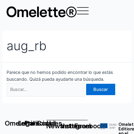
Ir
Buscar
Omelette®
al
por:
contenido
aug_rb
Parece que no hemos podido encontrar lo que estás
buscando. Quizá pueda ayudarte una búsqueda.
Omelette®
Legal
Privacidad
Cookies
Newsletter
Instagram
Facebook
Omelet
Edition
en el