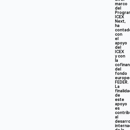
marco
del
Progra
ICEX
Next,
ha
contad
con
el
apoyo
del
ICEX
y con
la
cofinan
del
fondo
europe
FEDER.
La
finalid
de
este
apoyo
es
contrib
al
desarro
interna