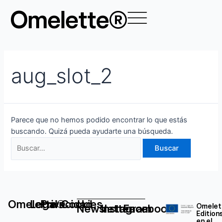
Ir
Buscar
Omelette®
al
por:
contenido
aug_slot_2
Parece que no hemos podido encontrar lo que estás
buscando. Quizá pueda ayudarte una búsqueda.
Omelette®
Legal
Privacidad
Cookies
Newsletter
Instagram
Facebook
Omelet
Edition
en el