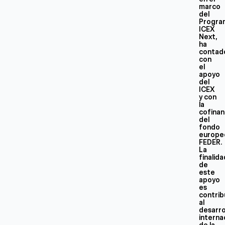
marco
del
Progra
ICEX
Next,
ha
contad
con
el
apoyo
del
ICEX
y con
la
cofinan
del
fondo
europe
FEDER.
La
finalid
de
este
apoyo
es
contrib
al
desarro
interna