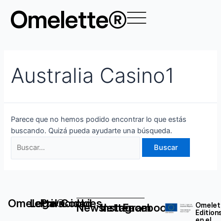
Ir
Buscar
Omelette®
al
por:
contenido
Australia Casino1
Parece que no hemos podido encontrar lo que estás
buscando. Quizá pueda ayudarte una búsqueda.
Omelette®
Legal
Privacidad
Cookies
Newsletter
Instagram
Facebook
Omelet
Edition
en el