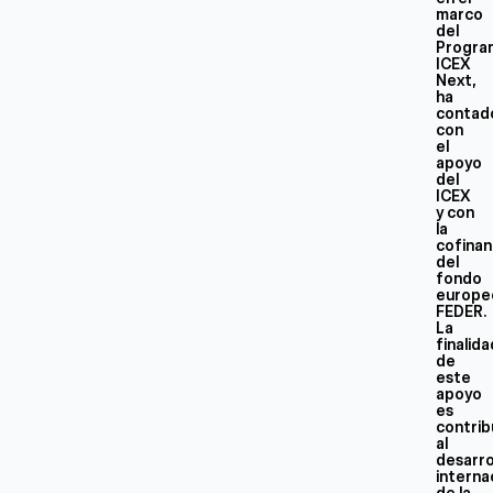
marco
del
Progra
ICEX
Next,
ha
contad
con
el
apoyo
del
ICEX
y con
la
cofinan
del
fondo
europe
FEDER.
La
finalid
de
este
apoyo
es
contrib
al
desarro
interna