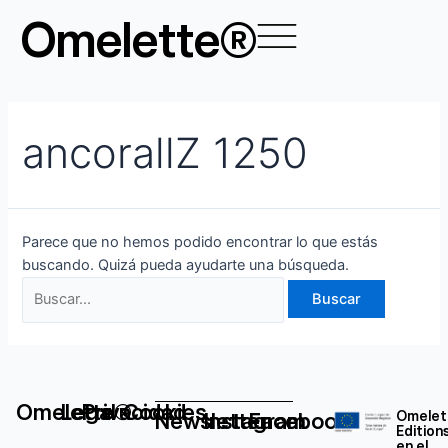
Ir
Buscar
Omelette®
al
por:
contenido
ancorallZ 1250
Parece que no hemos podido encontrar lo que estás
buscando. Quizá pueda ayudarte una búsqueda.
Omelette®
Legal
Privacidad
Cookies
Newsletter
Instagram
Facebook
Omelet
Edition
en el