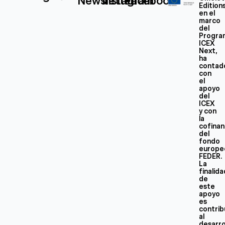
Newsletter
Instagram
Facebook
Edition
en el
marco
del
Progra
ICEX
Next,
ha
contad
con
el
apoyo
del
ICEX
y con
la
cofinan
del
fondo
europe
FEDER.
La
finalid
de
este
apoyo
es
contrib
al
desarro