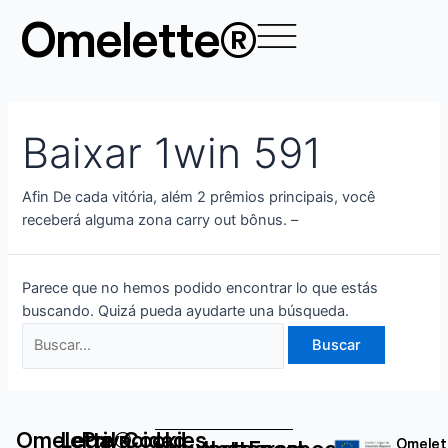
Ir
Buscar
Omelette®
al
por:
contenido
Baixar 1win 591
Afin De cada vitória, além 2 prêmios principais, você
receberá alguma zona carry out bônus. –
Parece que no hemos podido encontrar lo que estás
buscando. Quizá pueda ayudarte una búsqueda.
Omelette®
Legal
Privacidad
Cookies
Omelet