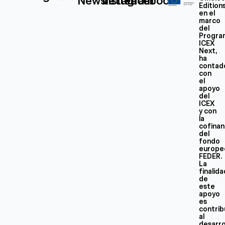
Newsletter
Instagram
Facebook
Edition
en el
marco
del
Progra
ICEX
Next,
ha
contad
con
el
apoyo
del
ICEX
y con
la
cofinan
del
fondo
europe
FEDER.
La
finalid
de
este
apoyo
es
contrib
al
desarro