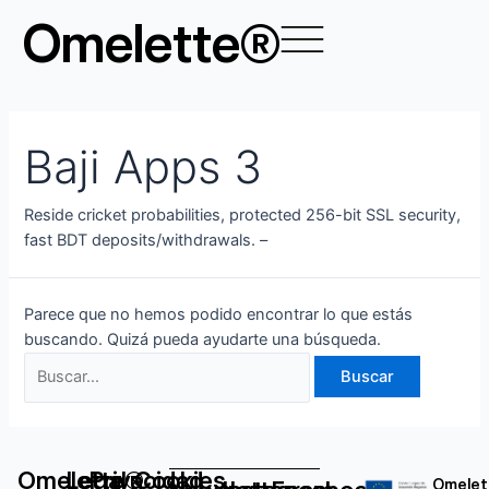
Ir
Buscar
Omelette®
al
por:
contenido
Baji Apps 3
Reside cricket probabilities, protected 256-bit SSL security,
fast BDT deposits/withdrawals. –
Parece que no hemos podido encontrar lo que estás
buscando. Quizá pueda ayudarte una búsqueda.
Omelette®
Legal
Privacidad
Cookies
Omelet