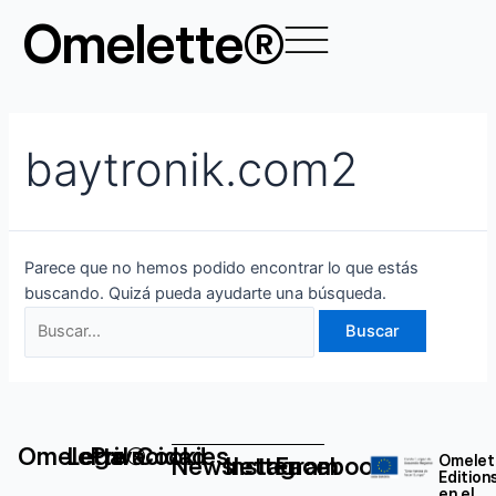
Ir
Buscar
Omelette®
al
por:
contenido
baytronik.com2
Parece que no hemos podido encontrar lo que estás
buscando. Quizá pueda ayudarte una búsqueda.
Omelette®
Legal
Privacidad
Cookies
Newsletter
Instagram
Facebook
Omelet
Edition
en el