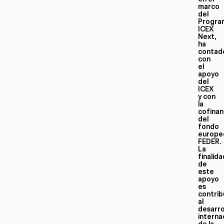
marco
del
Progra
ICEX
Next,
ha
contad
con
el
apoyo
del
ICEX
y con
la
cofinan
del
fondo
europe
FEDER.
La
finalid
de
este
apoyo
es
contrib
al
desarro
interna