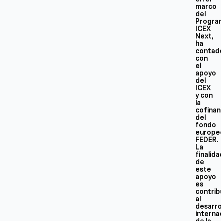
marco
del
Progra
ICEX
Next,
ha
contad
con
el
apoyo
del
ICEX
y con
la
cofinan
del
fondo
europe
FEDER.
La
finalid
de
este
apoyo
es
contrib
al
desarro
interna