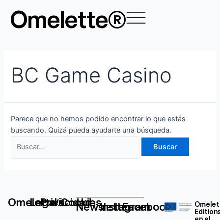
Ir
Buscar
Omelette®
al
por:
contenido
BC Game Casino
Parece que no hemos podido encontrar lo que estás
buscando. Quizá pueda ayudarte una búsqueda.
Omelette®
Legal
Privacidad
Cookies
Newsletter
Instagram
Facebook
Omelet
Edition
en el