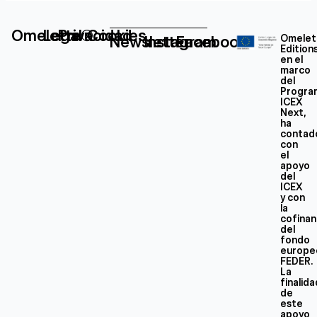
Omelette®
Legal
Privacidad
Cookies
Newsletter
Instagram
Facebook
Omelet
Edition
en el
marco
del
Progra
ICEX
Next,
ha
contad
con
el
apoyo
del
ICEX
y con
la
cofinan
del
fondo
europe
FEDER.
La
finalid
de
este
apoyo