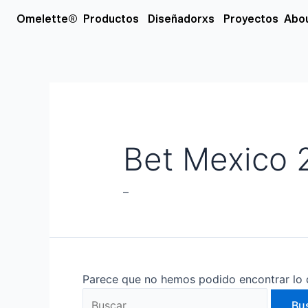
Ir
Buscar
Open Productos
Open Diseñador
Omelette®
Productos
Diseñadorxs
Proyectos
Abo
al
por:
contenido
Bet Mexico 
–
Parece que no hemos podido encontrar lo 