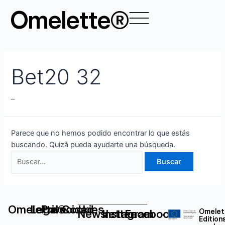
Ir
Buscar
Omelette®
al
por:
contenido
Bet20 32
–
Parece que no hemos podido encontrar lo que estás
buscando. Quizá pueda ayudarte una búsqueda.
Omelette®
Legal
Privacidad
Cookies
Newsletter
Instagram
Facebook
Omelet
Edition