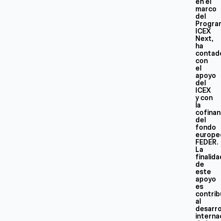
en el
marco
del
Progra
ICEX
Next,
ha
contad
con
el
apoyo
del
ICEX
y con
la
cofinan
del
fondo
europe
FEDER.
La
finalid
de
este
apoyo
es
contrib
al
desarro
interna