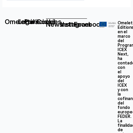
Omelette®
Legal
Privacidad
Cookies
Newsletter
Instagram
Facebook
Omelet
Edition
en el
marco
del
Progra
ICEX
Next,
ha
contad
con
el
apoyo
del
ICEX
y con
la
cofinan
del
fondo
europe
FEDER.
La
finalid
de